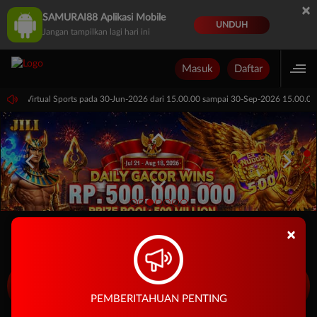
×
SAMURAI88 Aplikasi Mobile
UNDUH
Jangan tampilkan lagi hari ini
Masuk
Daftar
al: PP Virtual Sports pada 30-Jun-2026 dari 15.00.00 sampai 30-Sep-2026 15.00.00.
×
JACKPOT
PLAY
IDR
12,665,416,970
PEMBERITAHUAN PENTING