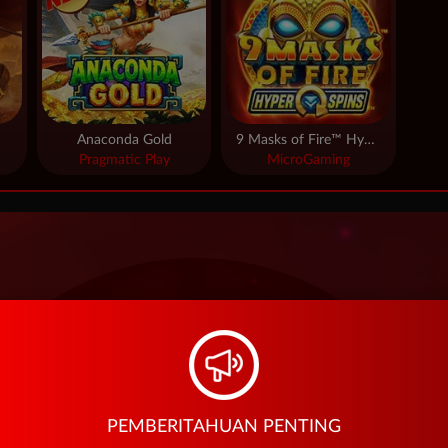
Anaconda Gold
9 Masks of Fire™ HyperSpins™
Pragmatic Play
MicroGaming
PEMBERITAHUAN PENTING