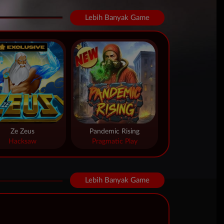
Lebih Banyak Game
Ze Zeus
Pandemic Rising
Hacksaw
Pragmatic Play
Lebih Banyak Game