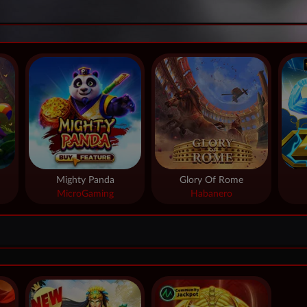
Mighty Panda
Glory Of Rome
MicroGaming
Habanero