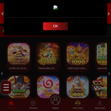
HOT GAMES
SLOTS
LIVE CASINO
RACE
TOGEL
OL
OK
Game Populer
GATES OF OLYMPUS POP
TREASURES OF AZTEC
FORTUNE GARUDA 1000
Tap Aku!
MAHJONG WINS 3 – BLACK SCATTER
SWEET BONANZA 2500
GATES OF OLYMPUS 1000
Beranda
Promosi
Masuk
Hub. Kami
Akun Saya