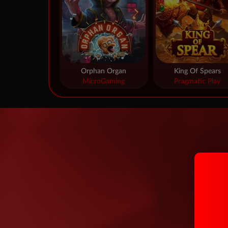
Orphan Organ
King Of Spears
MicroGaming
Pragmatic Play