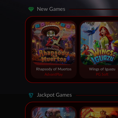
New Games
Rhapsody of Muertos
Wings of Iguazu
AdvantPlay
PG Soft
Jackpot Games