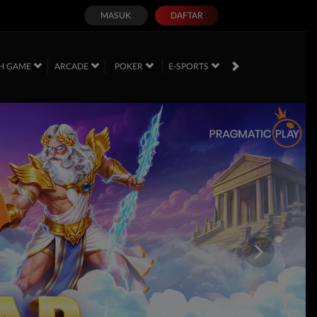
MASUK
DAFTAR
H GAME
ARCADE
POKER
E-SPORTS
SABUNG AYAM