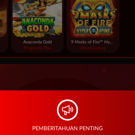
Anaconda Gold
9 Masks of Fire™ HyperSpins™
Pragmatic Play
MicroGaming
PEMBERITAHUAN PENTING