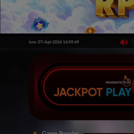
Jum, 07-Agt-2026 14.09.49
araan Terjadwal: CQ9 pada 07-Agt-2026 dari 13.42.58 sampai 22.00.00. Selama wak
JACKPOT
PLAY
Game Populer